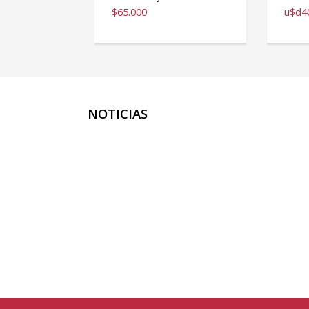
$65.000
u$d4
NOTICIAS