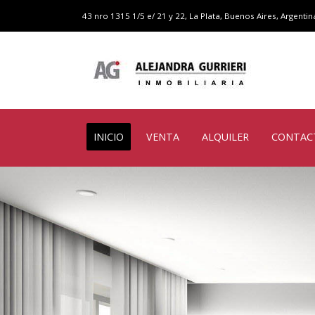
43 nro 1315 1/5 e/ 21 y 22, La Plata, Buenos Aires, Argentin
INICIO
VENTA
ALQUILER
CONTAC