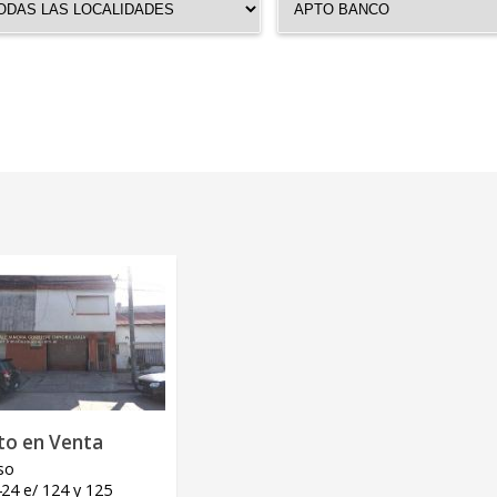
to en Venta
so
24 e/ 124 y 125